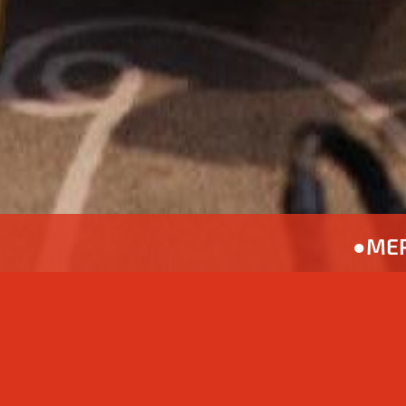
●
МЕ
В нашем портфолио
есть разнообразные
наших партнеров. Мы не выкладываем
конфиденциальности данных
наших партн