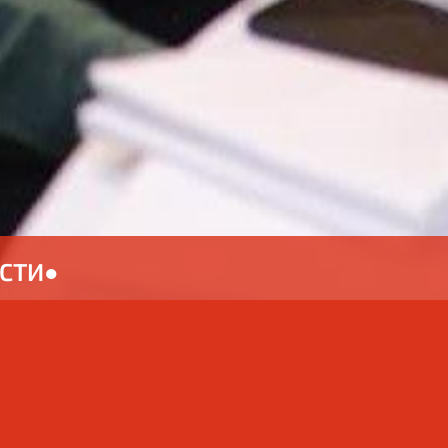
СТИ
●
отанных нами «под ключ» специально для
ий в открытый доступ для сохранения